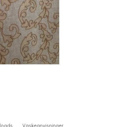
loads
Vaskeanvisninger