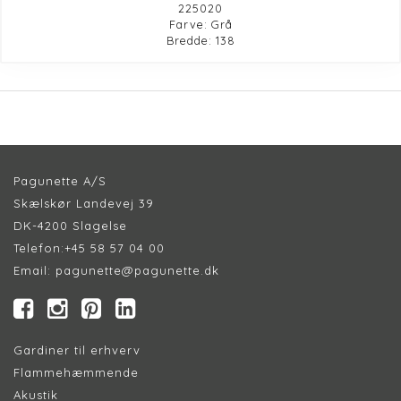
225020
Farve: Grå
Bredde: 138
Pagunette A/S
Skælskør Landevej 39
DK-4200 Slagelse
Telefon:
+45 58 57 04 00
Email:
pagunette@pagunette.dk
Gardiner til erhverv
Flammehæmmende
Akustik