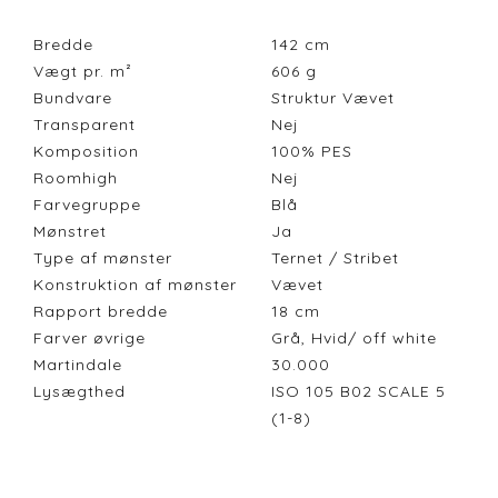
Bredde
142
cm
Vægt pr. m²
606
g
Bundvare
Struktur Vævet
Transparent
Nej
Komposition
100% PES
Roomhigh
Nej
Farvegruppe
Blå
Mønstret
Ja
Type af mønster
Ternet / Stribet
Konstruktion af mønster
Vævet
Rapport bredde
18
cm
Farver øvrige
Grå, Hvid/ off white
Martindale
30.000
Lysægthed
ISO 105 B02 SCALE 5
(1-8)