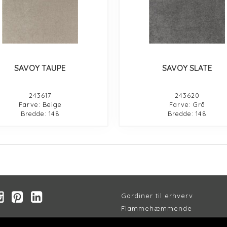
SAVOY TAUPE
SAVOY SLATE
243617
243620
Farve: Beige
Farve: Grå
Bredde: 148
Bredde: 148
Gardiner til erhverv
Flammehæmmende
Akustik