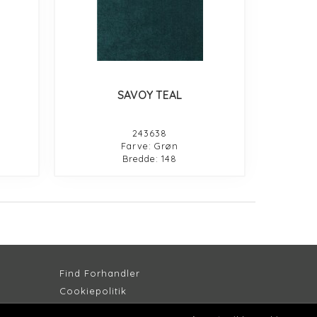
SAVOY TEAL
243638
Farve: Grøn
Bredde: 148
Find Forhandler
Cookiepolitik
Persondatapolitik