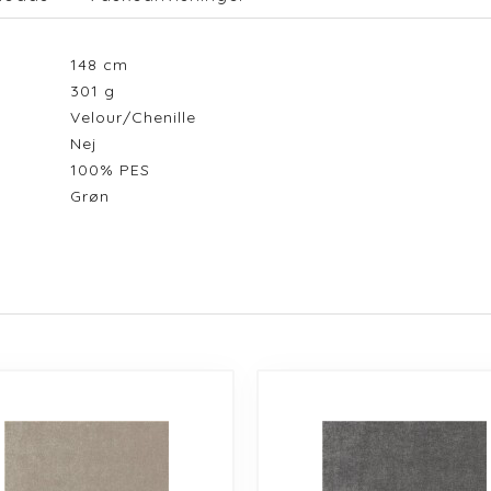
148
cm
301
g
Velour/Chenille
Nej
100% PES
Grøn