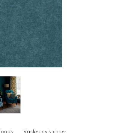
loads
Vaskeanvisninger