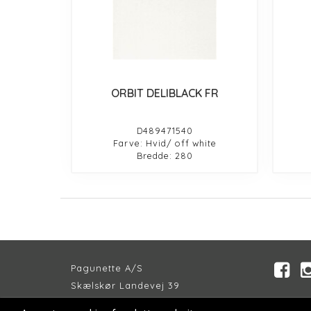
ORBIT DELIBLACK FR
D489471540
Farve: Hvid/ off white
Bredde: 280
Pagunette A/S
Skælskør Landevej 39
DK-4200 Slagelse