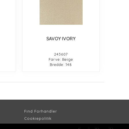
SAVOY IVORY
243607
Farve: Beige
Bredde: 148
Find Forhandler
Cookiepolitik
Persondatapolitik