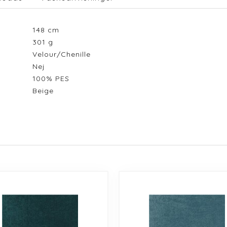
148
cm
301
g
Velour/Chenille
Nej
100% PES
Beige