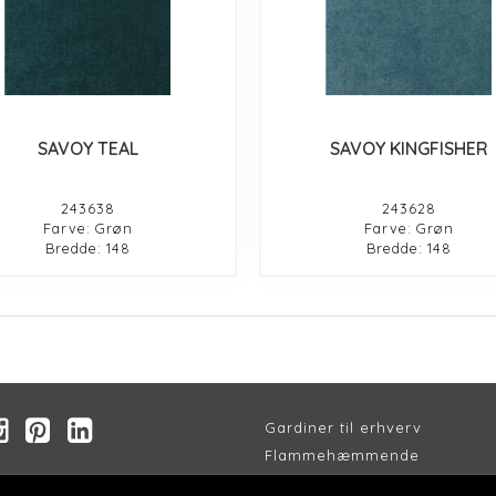
SAVOY TEAL
SAVOY KINGFISHER
243638
243628
Farve: Grøn
Farve: Grøn
Bredde: 148
Bredde: 148
Gardiner til erhverv
Flammehæmmende
Akustik