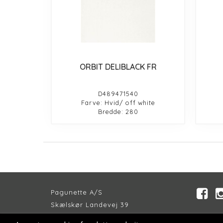
ORBIT DELIBLACK FR
D489471540
Farve: Hvid/ off white
Bredde: 280
Pagunette A/S
Skælskør Landevej 39
DK-4200 Slagelse