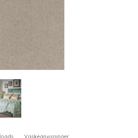
loads
Vaskeanvisninger