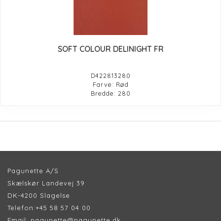
SOFT COLOUR DELINIGHT FR
D422813280
Farve: Rød
Bredde: 280
Pagunette A/S
Skælskør Landevej 39
DK-4200 Slagelse
Telefon:
+45 58 57 04 00
Email:
pagunette@pagunette.dk