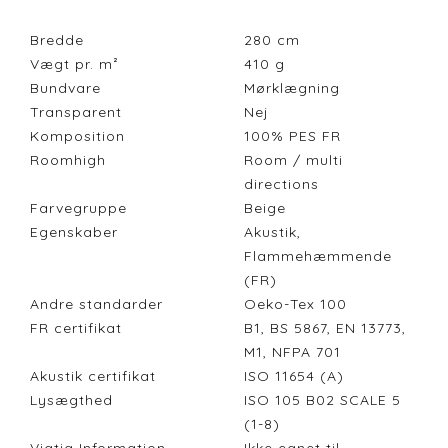
Bredde
280
cm
Vægt pr. m²
410
g
Bundvare
Mørklægning
Transparent
Nej
Komposition
100% PES FR
Roomhigh
Room / multi
directions
Farvegruppe
Beige
Egenskaber
Akustik,
Flammehæmmende
(FR)
Andre standarder
Oeko-Tex 100
FR certifikat
B1, BS 5867, EN 13773,
M1, NFPA 701
Akustik certifikat
ISO 11654 (A)
Lysægthed
ISO 105 B02 SCALE 5
(1-8)