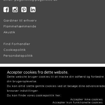
Gardiner til erhverv
Flammehæmmende
Akustik
Find Forhandler
Cookiepolitik
Persondatapolitik
Accepter cookies fra dette website.
Dette website bruger cookies til at tracke din adfærd og forbedre
din brugeroplevelse.
Du kan altid slette gemte cookies ved at besøge dine advancerede
browser indstillinger.
Du kan finde vores cookiepolitik her.
Accepter ikke cookies
Accepter kun funktionelle cookies