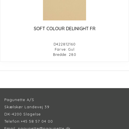
SOFT COLOUR DELINIGHT FR
D422812160
Farve: Gul
Bredde: 280
Pagunette A/S
Skælskør Landevej 39
DK-4200 Slagelse
Telefon:
+45 58 57 04 00
Email:
pagunette@pagunette.dk