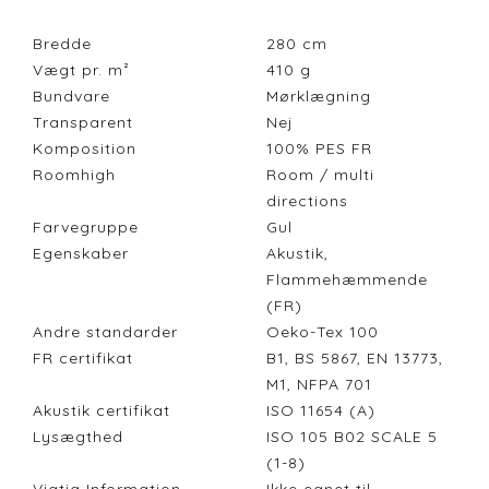
Bredde
280
cm
Vægt pr. m²
410
g
Bundvare
Mørklægning
Transparent
Nej
Komposition
100% PES FR
Roomhigh
Room / multi
directions
Farvegruppe
Gul
Egenskaber
Akustik,
Flammehæmmende
(FR)
Andre standarder
Oeko-Tex 100
FR certifikat
B1, BS 5867, EN 13773,
M1, NFPA 701
Akustik certifikat
ISO 11654 (A)
Lysægthed
ISO 105 B02 SCALE 5
(1-8)