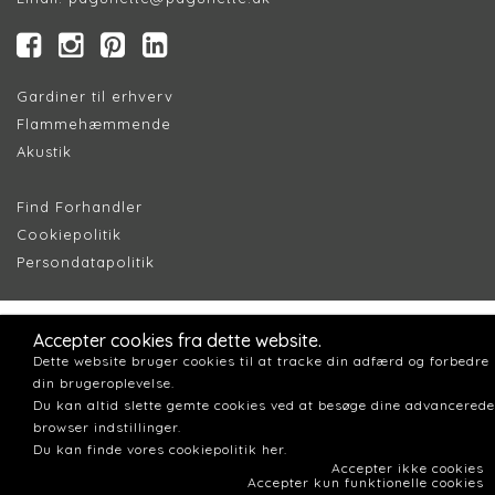
Gardiner til erhverv
Flammehæmmende
Akustik
Find Forhandler
Cookiepolitik
Persondatapolitik
Accepter cookies fra dette website.
Dette website bruger cookies til at tracke din adfærd og forbedre
din brugeroplevelse.
Du kan altid slette gemte cookies ved at besøge dine advancerede
browser indstillinger.
Du kan finde vores cookiepolitik her.
Accepter ikke cookies
Accepter kun funktionelle cookies