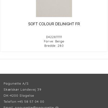
SOFT COLOUR DELINIGHT FR
D422811111
Farve: Beige
Bredde: 280
Pagunette A/S
Skælskør Landevej 39
DK-4200 Slagelse
Telefon:
+45 58 57 04 00
Email:
pagunette@pagunette.dk