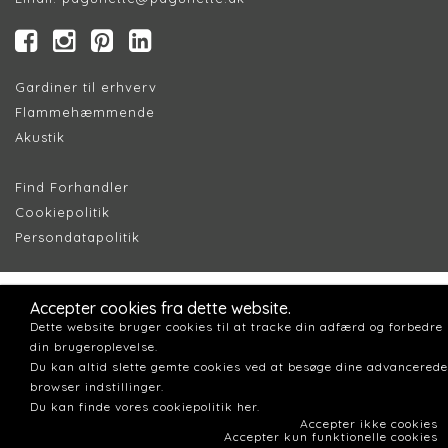
Gardiner til erhverv
Flammehæmmende
Akustik
Find Forhandler
Cookiepolitik
Persondatapolitik
Accepter cookies fra dette website.
Dette website bruger cookies til at tracke din adfærd og forbedre
din brugeroplevelse.
Du kan altid slette gemte cookies ved at besøge dine advancerede
browser indstillinger.
Du kan finde vores cookiepolitik her.
Accepter ikke cookies
Accepter kun funktionelle cookies