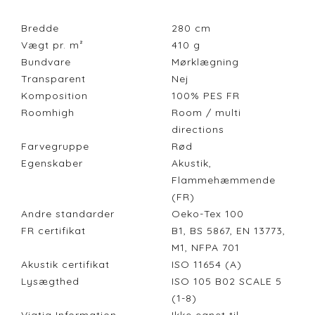
Bredde
280
cm
Vægt pr. m²
410
g
Bundvare
Mørklægning
Transparent
Nej
Komposition
100% PES FR
Roomhigh
Room / multi
directions
Farvegruppe
Rød
Egenskaber
Akustik,
Flammehæmmende
(FR)
Andre standarder
Oeko-Tex 100
FR certifikat
B1, BS 5867, EN 13773,
M1, NFPA 701
Akustik certifikat
ISO 11654 (A)
Lysægthed
ISO 105 B02 SCALE 5
(1-8)