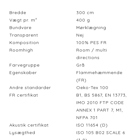
Bredde
300
cm
Vægt pr. m²
400
g
Bundvare
Mørklægning
Transparent
Nej
Komposition
100% PES FR
Roomhigh
Room / multi
directions
Farvegruppe
Grå
Egenskaber
Flammehæmmende
(FR)
Andre standarder
Oeko-Tex 100
FR certifikat
B1, BS 5867, EN 13773,
IMO 2010 FTP CODE
ANNEX 1 PART 7, M1,
NFPA 701
Akustik certifikat
ISO 11654 (D)
Lysægthed
ISO 105 B02 SCALE 6