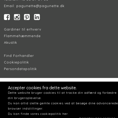
Email:
pagunette@pagunette.dk
Gardiner til erhverv
Flammehæmmende
Akustik
Find Forhandler
Cookiepolitik
Persondatapolitik
Accepter cookies fra dette website.
Dette website bruger cookies til at tracke din adfærd og forbedre
din brugeroplevelse.
Du kan altid slette gemte cookies ved at besøge dine advancerede
browser indstillinger.
Du kan finde vores cookiepolitik her.