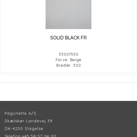
SOLID BLACK FR
33007550
Farve: Beige
Bredde: 300
Pagunette A/S
Skælskør Landevej 39
DK-4200 Slagelse
Telefon:
+45 58 57 04 00