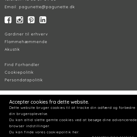
Email:
pagunette@pagunette.dk
Gardiner til erhverv
Flammehæmmende
Akustik
Find Forhandler
Cookiepolitik
Persondatapolitik
Accepter cookies fra dette website.
Dette website bruger cookies til at tracke din adfærd og forbedre
din brugeroplevelse.
Du kan altid slette gemte cookies ved at besøge dine advancerede
browser indstillinger.
Du kan finde vores cookiepolitik her.