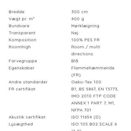
Bredde
300
cm
Vægt pr. m²
400
g
Bundvare
Mørklægning
Transparent
Nej
Komposition
100% PES FR
Roomhigh
Room / multi
directions
Farvegruppe
Blå
Egenskaber
Flammehæmmende
(FR)
Andre standarder
Oeko-Tex 100
FR certifikat
B1, BS 5867, EN 13773,
IMO 2010 FTP CODE
ANNEX 1 PART 7, M1,
NFPA 701
Akustik certifikat
ISO 11654 (D)
Lysægthed
ISO 105 B02 SCALE 6