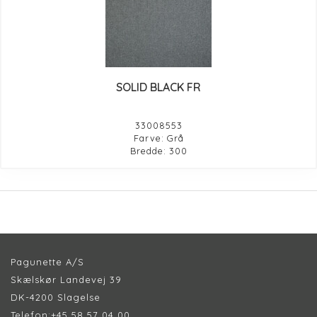
SOLID BLACK FR
33008553
Farve: Grå
Bredde: 300
Pagunette A/S
Skælskør Landevej 39
DK-4200 Slagelse
Telefon:
+45 58 57 04 00