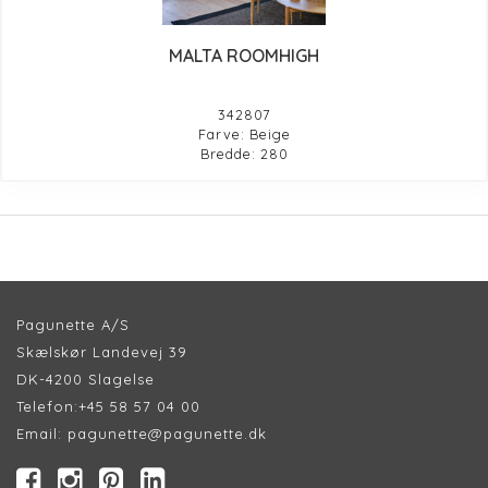
MALTA ROOMHIGH
342807
Farve: Beige
Bredde: 280
Pagunette A/S
Skælskør Landevej 39
DK-4200 Slagelse
Telefon:
+45 58 57 04 00
Email:
pagunette@pagunette.dk