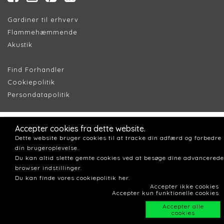
Gardiner til erhverv
Flammehæmmende
Akustik
Find Forhandler
Cookiepolitik
Persondatapolitik
Accepter cookies fra dette website.
Dette website bruger cookies til at tracke din adfærd og forbedre
din brugeroplevelse.
Du kan altid slette gemte cookies ved at besøge dine advancerede
browser indstillinger.
Du kan finde vores cookiepolitik her.
Accepter ikke cookies
Accepter kun funktionelle cookies
Accepter alle
cookies