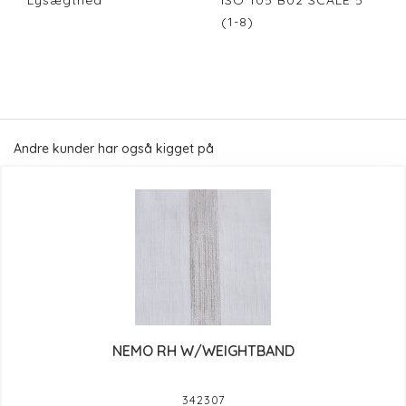
Lysægthed
ISO 105 B02 SCALE 5
(1-8)
Andre kunder har også kigget på
NEMO RH W/WEIGHTBAND
342307