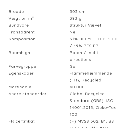
Bredde
303
cm
Vægt pr. m²
383
g
Bundvare
Struktur Vævet
Transparent
Nej
Komposition
51% RECYCLED PES FR
/ 49% PES FR
Roomhigh
Room / multi
directions
Farvegruppe
Gul
Egenskaber
Flammehæmmende
(FR), Recycled
Martindale
40.000
Andre standarder
Global Recycled
Standard (GRS), ISO
14001:2015, Oeko-Tex
100
FR certifikat
(F) MVSS 302, B1, BS