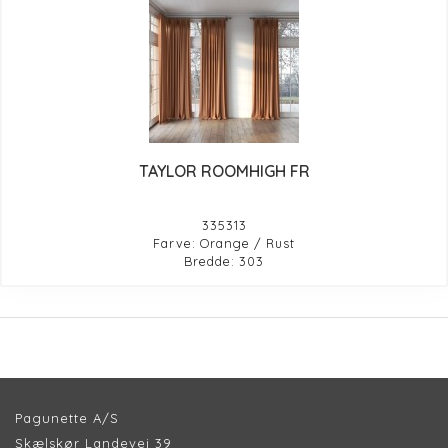
TAYLOR ROOMHIGH FR
335313
Farve: Orange / Rust
Bredde: 303
Pagunette A/S
Skælskør Landevej 39