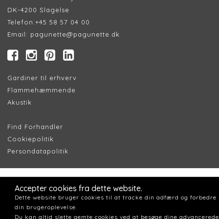
DK-4200 Slagelse
Telefon:
+45 58 57 04 00
Email:
pagunette@pagunette.dk
Gardiner til erhverv
Flammehæmmende
Akustik
Find Forhandler
Cookiepolitik
Persondatapolitik
Accepter cookies fra dette website.
Dette website bruger cookies til at tracke din adfærd og forbedre
din brugeroplevelse.
Du kan altid slette gemte cookies ved at besøge dine advancerede