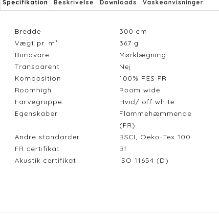
Specifikation
Beskrivelse
Downloads
Vaskeanvisninger
Bredde
300
cm
Vægt pr. m²
367
g
Bundvare
Mørklægning
Transparent
Nej
Komposition
100% PES FR
Roomhigh
Room wide
Farvegruppe
Hvid/ off white
Egenskaber
Flammehæmmende
(FR)
Andre standarder
BSCI, Oeko-Tex 100
FR certifikat
B1
Akustik certifikat
ISO 11654 (D)