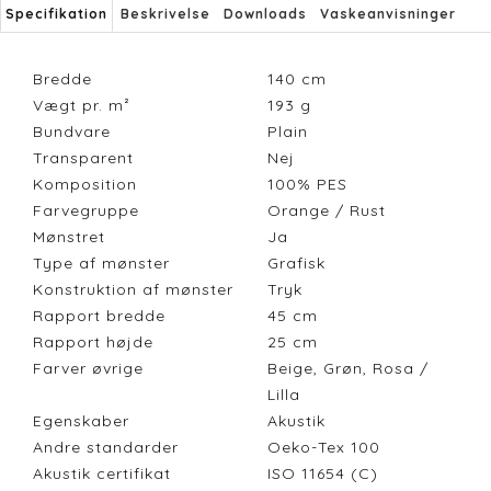
Specifikation
Beskrivelse
Downloads
Vaskeanvisninger
Bredde
140
cm
Vægt pr. m²
193
g
Bundvare
Plain
Transparent
Nej
Komposition
100% PES
Farvegruppe
Orange / Rust
Mønstret
Ja
Type af mønster
Grafisk
Konstruktion af mønster
Tryk
Rapport bredde
45
cm
Rapport højde
25
cm
Farver øvrige
Beige, Grøn, Rosa /
Lilla
Egenskaber
Akustik
Andre standarder
Oeko-Tex 100
Akustik certifikat
ISO 11654 (C)