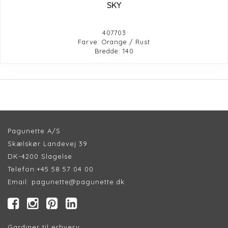
SKY
407703
Farve: Orange / Rust
Bredde: 140
Pagunette A/S
Skælskør Landevej 39
DK-4200 Slagelse
Telefon:
+45 58 57 04 00
Email:
pagunette@pagunette.dk
Gardiner til erhverv