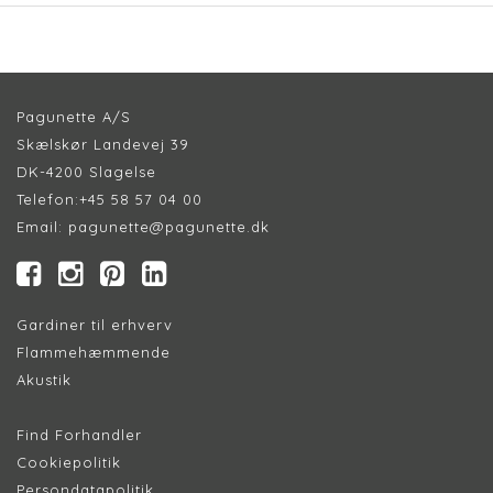
Pagunette A/S
Skælskør Landevej 39
DK-4200 Slagelse
Telefon:
+45 58 57 04 00
Email:
pagunette@pagunette.dk
Gardiner til erhverv
Flammehæmmende
Akustik
Find Forhandler
Cookiepolitik
Persondatapolitik