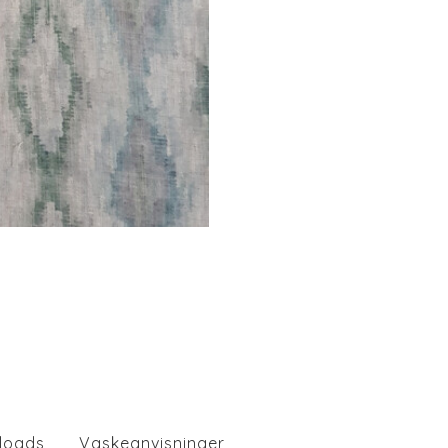
loads
Vaskeanvisninger