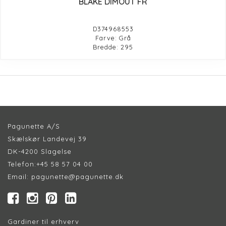
BLAKE DIMOUT FR
D374968553
Farve: Grå
Bredde: 295
Pagunette A/S
Skælskør Landevej 39
DK-4200 Slagelse
Telefon:
+45 58 57 04 00
Email:
pagunette@pagunette.dk
Gardiner til erhverv