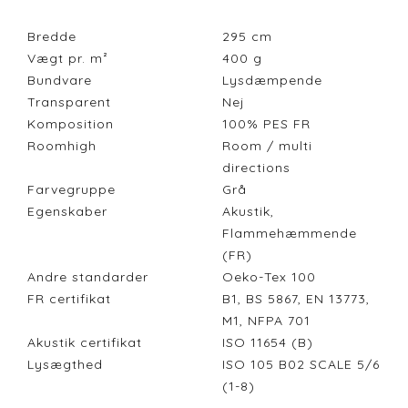
Bredde
295
cm
Vægt pr. m²
400
g
Bundvare
Lysdæmpende
Transparent
Nej
Komposition
100% PES FR
Roomhigh
Room / multi
directions
Farvegruppe
Grå
Egenskaber
Akustik,
Flammehæmmende
(FR)
Andre standarder
Oeko-Tex 100
FR certifikat
B1, BS 5867, EN 13773,
M1, NFPA 701
Akustik certifikat
ISO 11654 (B)
Lysægthed
ISO 105 B02 SCALE 5/6
(1-8)