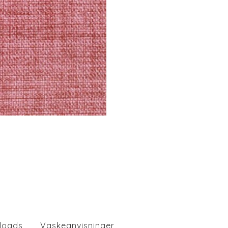
loads
Vaskeanvisninger