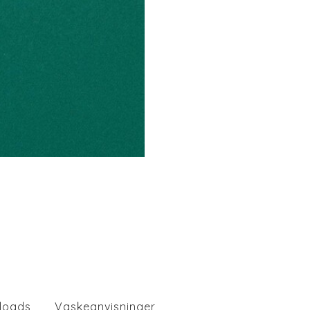
loads
Vaskeanvisninger