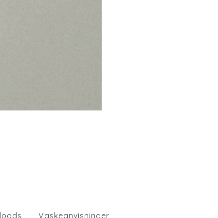
loads
Vaskeanvisninger