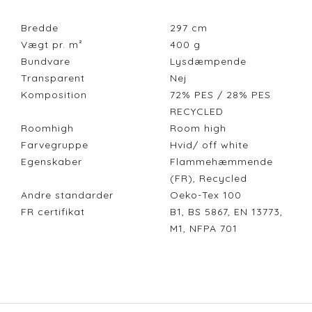
Bredde
297
cm
Vægt pr. m²
400
g
Bundvare
Lysdæmpende
Transparent
Nej
Komposition
72% PES / 28% PES
RECYCLED
Roomhigh
Room high
Farvegruppe
Hvid/ off white
Egenskaber
Flammehæmmende
(FR), Recycled
Andre standarder
Oeko-Tex 100
FR certifikat
B1, BS 5867, EN 13773,
M1, NFPA 701