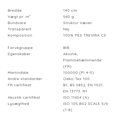
Bredde
140
cm
Vægt pr. m²
560
g
Bundvare
Struktur Vævet
Transparent
Nej
Komposition
100% PES TREVIRA CS
Farvegruppe
Blå
Egenskaber
Akustik,
Flammehæmmende
(FR)
Martindale
100000 (PI 4-5)
Andre standarder
Oeko-Tex 100
FR certifikat
B1, BS 5852, EN 1021,
EN 13773, M1
Akustik certifikat
ISO 11654 (A)
Lysægthed
ISO 105 B02 SCALE 5/6
(1-8)