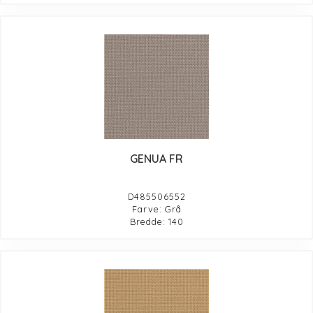
GENUA FR
D485506552
Farve: Grå
Bredde: 140