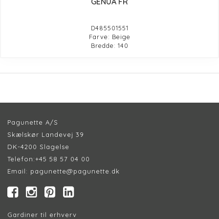
GENUA FR
D485501551
Farve: Beige
Bredde: 140
Pagunette A/S
Skælskør Landevej 39
DK-4200 Slagelse
Telefon:
+45 58 57 04 00
Email:
pagunette@pagunette.dk
Gardiner til erhverv