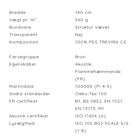
Bredde
140
cm
Vægt pr. m²
560
g
Bundvare
Struktur Vævet
Transparent
Nej
Komposition
100% PES TREVIRA CS
Farvegruppe
Brun
Egenskaber
Akustik,
Flammehæmmende
(FR)
Martindale
100000 (PI 4-5)
Andre standarder
Oeko-Tex 100
FR certifikat
B1, BS 5852, EN 1021,
EN 13773, M1
Akustik certifikat
ISO 11654 (A)
Lysægthed
ISO 105 B02 SCALE 5/6
(1-8)