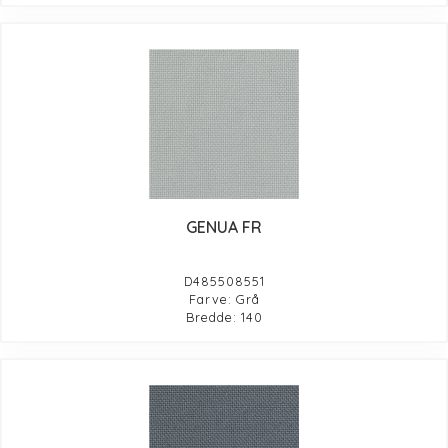
GENUA FR
D485508551
Farve: Grå
Bredde: 140