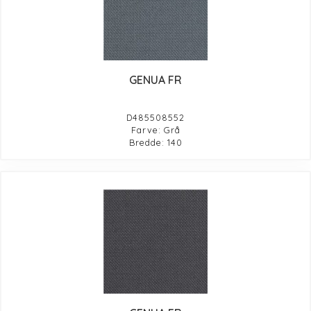
GENUA FR
D485508552
Farve: Grå
Bredde: 140