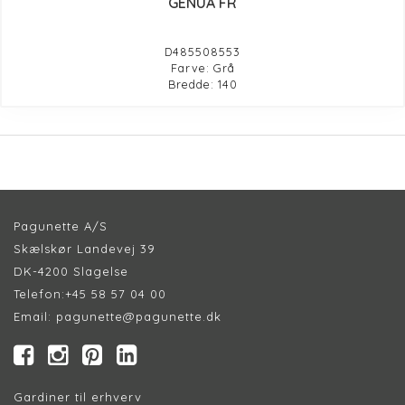
GENUA FR
D485508553
Farve: Grå
Bredde: 140
Pagunette A/S
Skælskør Landevej 39
DK-4200 Slagelse
Telefon:
+45 58 57 04 00
Email:
pagunette@pagunette.dk
Gardiner til erhverv