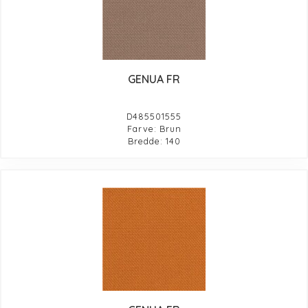
GENUA FR
D485501555
Farve: Brun
Bredde: 140