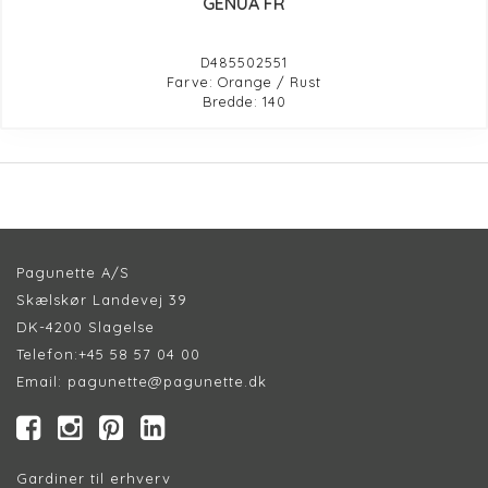
GENUA FR
D485502551
Farve: Orange / Rust
Bredde: 140
Pagunette A/S
Skælskør Landevej 39
DK-4200 Slagelse
Telefon:
+45 58 57 04 00
Email:
pagunette@pagunette.dk
Gardiner til erhverv