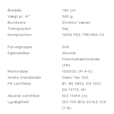
Bredde
140
cm
Vægt pr. m²
560
g
Bundvare
Struktur Vævet
Transparent
Nej
Komposition
100% PES TREVIRA CS
Farvegruppe
Grå
Egenskaber
Akustik,
Flammehæmmende
(FR)
Martindale
100000 (PI 4-5)
Andre standarder
Oeko-Tex 100
FR certifikat
B1, BS 5852, EN 1021,
EN 13773, M1
Akustik certifikat
ISO 11654 (A)
Lysægthed
ISO 105 B02 SCALE 5/6
(1-8)