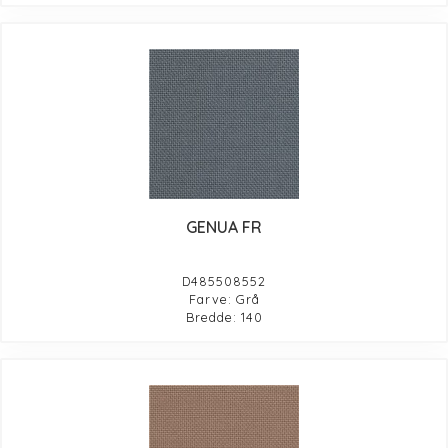
GENUA FR
D485508552
Farve: Grå
Bredde: 140