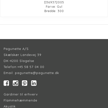
D369372005
Farve: Gul
Bredde: 300
Pagunette A/S
Skælskør Landevej 39
DK-4200 Slagelse
Telefon:
+45 58 57 04 00
Email:
pagunette@pagunette.dk
Gardiner til erhverv
Flammehæmmende
Akustik