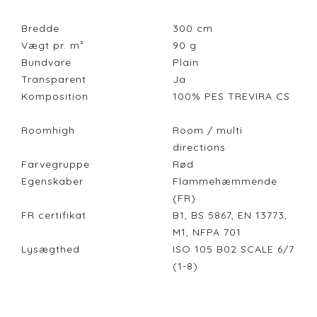
Bredde
300
cm
Vægt pr. m²
90
g
Bundvare
Plain
Transparent
Ja
Komposition
100% PES TREVIRA CS
Roomhigh
Room / multi
directions
Farvegruppe
Rød
Egenskaber
Flammehæmmende
(FR)
FR certifikat
B1, BS 5867, EN 13773,
M1, NFPA 701
Lysægthed
ISO 105 B02 SCALE 6/7
(1-8)