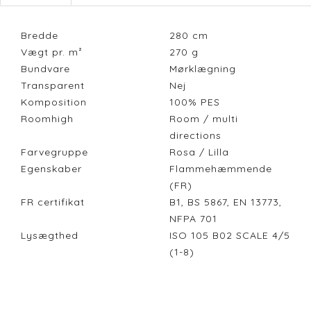
Bredde
280
cm
Vægt pr. m²
270
g
Bundvare
Mørklægning
Transparent
Nej
Komposition
100% PES
Roomhigh
Room / multi
directions
Farvegruppe
Rosa / Lilla
Egenskaber
Flammehæmmende
(FR)
FR certifikat
B1, BS 5867, EN 13773,
NFPA 701
Lysægthed
ISO 105 B02 SCALE 4/5
(1-8)