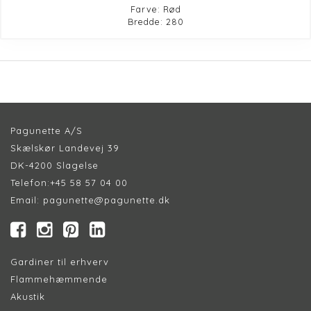
Farve: Rød
Bredde: 280
Pagunette A/S
Skælskør Landevej 39
DK-4200 Slagelse
Telefon:
+45 58 57 04 00
Email:
pagunette@pagunette.dk
Gardiner til erhverv
Flammehæmmende
Akustik