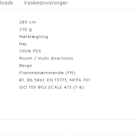
loads
Vaskeanvisninger
280
cm
270
g
Mørklægning
Nej
100% PES
Room / multi directions
Beige
Flammehæmmende (FR)
B1, BS 5867, EN 13773, NFPA 701
ISO 105 B02 SCALE 4/5 (1-8)