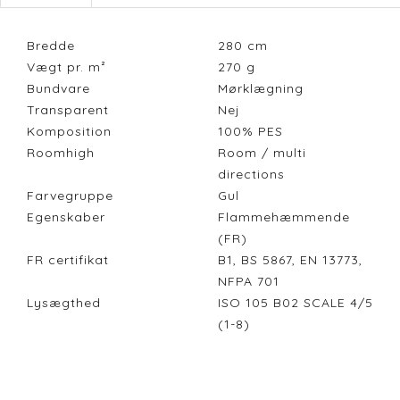
Bredde
280
cm
Vægt pr. m²
270
g
Bundvare
Mørklægning
Transparent
Nej
Komposition
100% PES
Roomhigh
Room / multi
directions
Farvegruppe
Gul
Egenskaber
Flammehæmmende
(FR)
FR certifikat
B1, BS 5867, EN 13773,
NFPA 701
Lysægthed
ISO 105 B02 SCALE 4/5
(1-8)