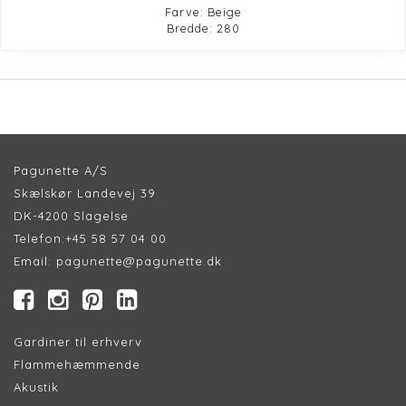
Farve: Beige
Bredde: 280
Pagunette A/S
Skælskør Landevej 39
DK-4200 Slagelse
Telefon:
+45 58 57 04 00
Email:
pagunette@pagunette.dk
Gardiner til erhverv
Flammehæmmende
Akustik