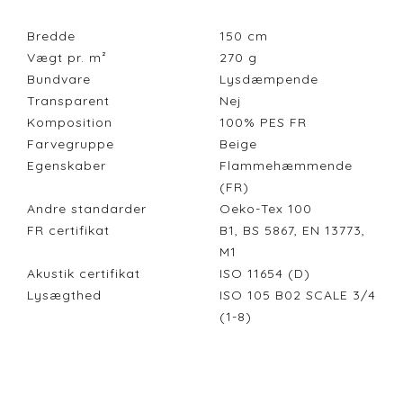
Bredde
150
cm
Vægt pr. m²
270
g
Bundvare
Lysdæmpende
Transparent
Nej
Komposition
100% PES FR
Farvegruppe
Beige
Egenskaber
Flammehæmmende
(FR)
Andre standarder
Oeko-Tex 100
FR certifikat
B1, BS 5867, EN 13773,
M1
Akustik certifikat
ISO 11654 (D)
Lysægthed
ISO 105 B02 SCALE 3/4
(1-8)