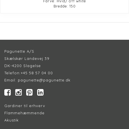
Farve: Hvid/ off white
Bredde: 150
Pagunette A/S
Skælskør Landevej 39
DK-4200 Slagelse
Telefon:
+45 58 57 04 00
Email:
pagunette@pagunette.dk
Gardiner til erhverv
Flammehæmmende
Akustik