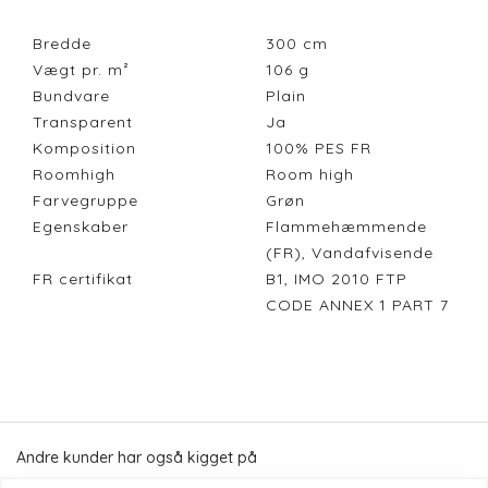
Bredde
300
cm
Vægt pr. m²
106
g
Bundvare
Plain
Transparent
Ja
Komposition
100% PES FR
Roomhigh
Room high
Farvegruppe
Grøn
Egenskaber
Flammehæmmende
(FR), Vandafvisende
FR certifikat
B1, IMO 2010 FTP
CODE ANNEX 1 PART 7
Andre kunder har også kigget på