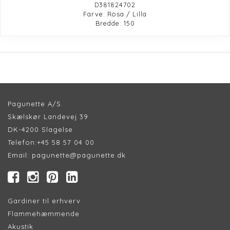
D381824702
Farve: Rosa / Lilla
Bredde: 150
Pagunette A/S
Skælskør Landevej 39
DK-4200 Slagelse
Telefon:
+45 58 57 04 00
Email:
pagunette@pagunette.dk
Gardiner til erhverv
Flammehæmmende
Akustik