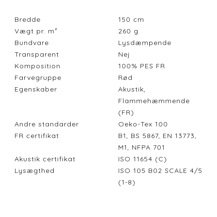
Bredde
150
cm
Vægt pr. m²
260
g
Bundvare
Lysdæmpende
Transparent
Nej
Komposition
100% PES FR
Farvegruppe
Rød
Egenskaber
Akustik,
Flammehæmmende
(FR)
Andre standarder
Oeko-Tex 100
FR certifikat
B1, BS 5867, EN 13773,
M1, NFPA 701
Akustik certifikat
ISO 11654 (C)
Lysægthed
ISO 105 B02 SCALE 4/5
(1-8)