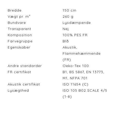
Bredde
150
cm
Vægt pr. m²
260
g
Bundvare
Lysdæmpende
Transparent
Nej
Komposition
100% PES FR
Farvegruppe
Blå
Egenskaber
Akustik,
Flammehæmmende
(FR)
Andre standarder
Oeko-Tex 100
FR certifikat
B1, BS 5867, EN 13773,
M1, NFPA 701
Akustik certifikat
ISO 11654 (C)
Lysægthed
ISO 105 B02 SCALE 4/5
(1-8)