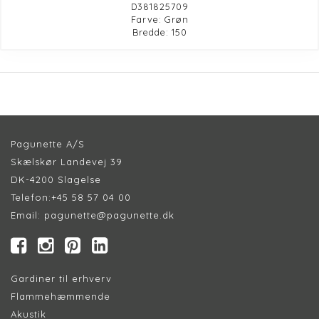
D381825709
Farve: Grøn
Bredde: 150
Pagunette A/S
Skælskør Landevej 39
DK-4200 Slagelse
Telefon:
+45 58 57 04 00
Email:
pagunette@pagunette.dk
Gardiner til erhverv
Flammehæmmende
Akustik