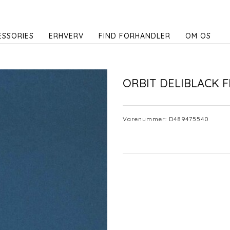
ESSORIES
ERHVERV
FIND FORHANDLER
OM OS
ORBIT DELIBLACK F
Varenummer:
D489475540