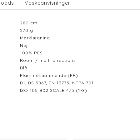
loads
Vaskeanvisninger
280
cm
270
g
Mørklægning
Nej
100% PES
Room / multi directions
Blå
Flammehæmmende (FR)
B1, BS 5867, EN 13773, NFPA 701
ISO 105 B02 SCALE 4/5 (1-8)