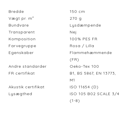
Bredde
150
cm
Vægt pr. m²
270
g
Bundvare
Lysdæmpende
Transparent
Nej
Komposition
100% PES FR
Farvegruppe
Rosa / Lilla
Egenskaber
Flammehæmmende
(FR)
Andre standarder
Oeko-Tex 100
FR certifikat
B1, BS 5867, EN 13773,
M1
Akustik certifikat
ISO 11654 (D)
Lysægthed
ISO 105 B02 SCALE 3/4
(1-8)