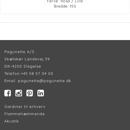
Farve: Rosa / Lilla
Bredde: 150
Pagunette A/S
Skælskør Landevej 39
DK-4200 Slagelse
Telefon:
+45 58 57 04 00
Email:
pagunette@pagunette.dk
Gardiner til erhverv
Flammehæmmende
Akustik