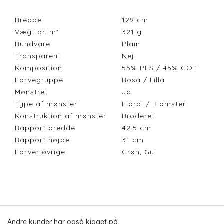
Bredde
129
cm
Vægt pr. m²
321
g
Bundvare
Plain
Transparent
Nej
Komposition
55% PES / 45% COT
Farvegruppe
Rosa / Lilla
Mønstret
Ja
Type af mønster
Floral / Blomster
Konstruktion af mønster
Broderet
Rapport bredde
42.5
cm
Rapport højde
31
cm
Farver øvrige
Grøn, Gul
Andre kunder har også kigget på