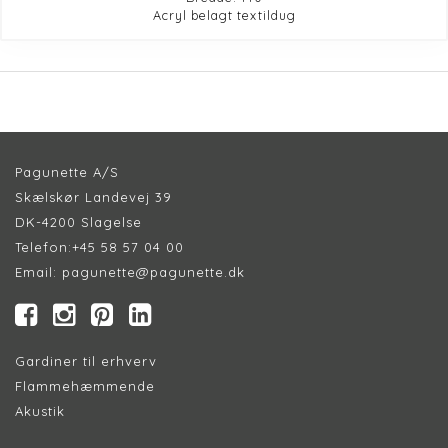
Acryl belagt textildug
Pagunette A/S
Skælskør Landevej 39
DK-4200 Slagelse
Telefon:
+45 58 57 04 00
Email:
pagunette@pagunette.dk
Gardiner til erhverv
Flammehæmmende
Akustik