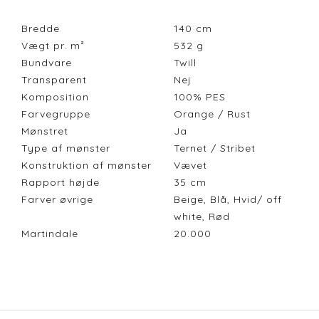
Bredde
140
cm
Vægt pr. m²
532
g
Bundvare
Twill
Transparent
Nej
Komposition
100% PES
Farvegruppe
Orange / Rust
Mønstret
Ja
Type af mønster
Ternet / Stribet
Konstruktion af mønster
Vævet
Rapport højde
35
cm
Farver øvrige
Beige, Blå, Hvid/ off
white, Rød
Martindale
20.000