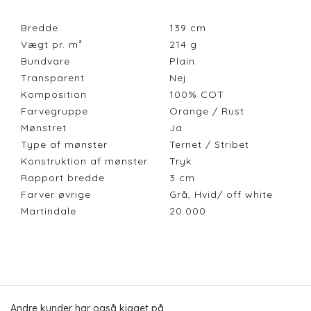
Bredde
139
cm
Vægt pr. m²
214
g
Bundvare
Plain
Transparent
Nej
Komposition
100% COT
Farvegruppe
Orange / Rust
Mønstret
Ja
Type af mønster
Ternet / Stribet
Konstruktion af mønster
Tryk
Rapport bredde
3
cm
Farver øvrige
Grå, Hvid/ off white
Martindale
20.000
Andre kunder har også kigget på