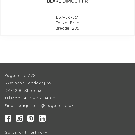
BLAKE DIMOUT FR
D374967551
Farve: Brun
Bredde: 295
Pagunette A/S
Skælskør Landevej 39
DK-4200 Slagelse
Telefon:
+45 58 57 04 00
Email:
pagunette@pagunette.dk
Gardiner til erhverv