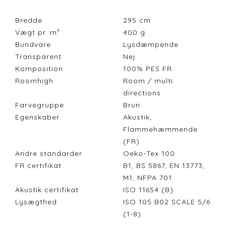
Bredde
295
cm
Vægt pr. m²
400
g
Bundvare
Lysdæmpende
Transparent
Nej
Komposition
100% PES FR
Roomhigh
Room / multi
directions
Farvegruppe
Brun
Egenskaber
Akustik,
Flammehæmmende
(FR)
Andre standarder
Oeko-Tex 100
FR certifikat
B1, BS 5867, EN 13773,
M1, NFPA 701
Akustik certifikat
ISO 11654 (B)
Lysægthed
ISO 105 B02 SCALE 5/6
(1-8)