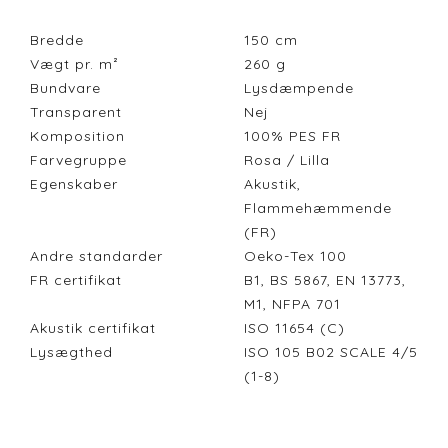
Bredde
150
cm
Vægt pr. m²
260
g
Bundvare
Lysdæmpende
Transparent
Nej
Komposition
100% PES FR
Farvegruppe
Rosa / Lilla
Egenskaber
Akustik,
Flammehæmmende
(FR)
Andre standarder
Oeko-Tex 100
FR certifikat
B1, BS 5867, EN 13773,
M1, NFPA 701
Akustik certifikat
ISO 11654 (C)
Lysægthed
ISO 105 B02 SCALE 4/5
(1-8)