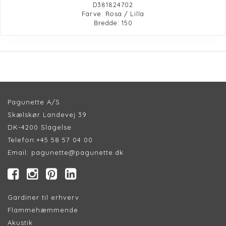
D381824702
Farve: Rosa / Lilla
Bredde: 150
Pagunette A/S
Skælskør Landevej 39
DK-4200 Slagelse
Telefon:
+45 58 57 04 00
Email:
pagunette@pagunette.dk
Gardiner til erhverv
Flammehæmmende
Akustik