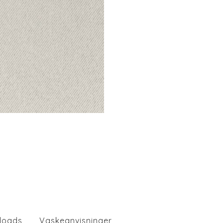
loads
Vaskeanvisninger