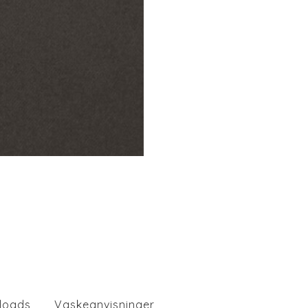
loads
Vaskeanvisninger