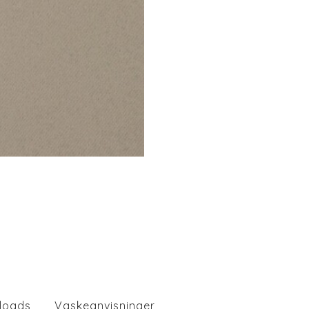
loads
Vaskeanvisninger