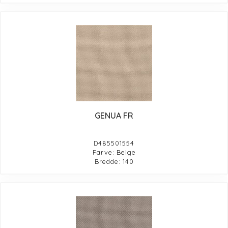
GENUA FR
D485501554
Farve: Beige
Bredde: 140