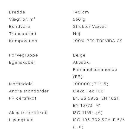
Bredde
140
cm
Vægt pr. m²
560
g
Bundvare
Struktur Vævet
Transparent
Nej
Komposition
100% PES TREVIRA CS
Farvegruppe
Beige
Egenskaber
Akustik,
Flammehæmmende
(FR)
Martindale
100000 (PI 4-5)
Andre standarder
Oeko-Tex 100
FR certifikat
B1, BS 5852, EN 1021,
EN 13773, M1
Akustik certifikat
ISO 11654 (A)
Lysægthed
ISO 105 B02 SCALE 5/6
(1-8)