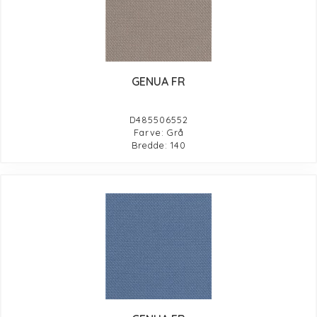
GENUA FR
D485506552
Farve: Grå
Bredde: 140