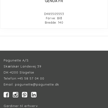
GENUA FR
D485505553
Farve: Blå
Bredde: 140
Pagunette A/S
Skælskør Landevej 39
DK-4200 Slagelse
Telefon:
+45 58 57 04 00
Email:
pagunette@pagunette.dk
Gardiner til erhverv