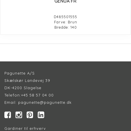
GENUA FR
D485501555
Farve: Brun
Bredde: 140
Pagunette A/S
Skælskør Landevej 39
DK-4200 Slagelse
Telefon:
+45 58 57 04 00
Email:
pagunette@pagunette.dk
Gardiner til erhverv