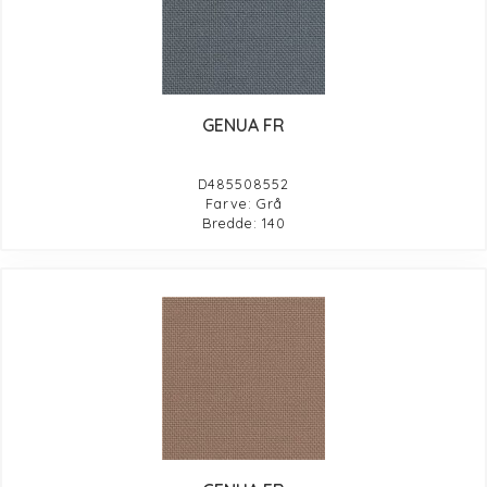
GENUA FR
D485508552
Farve: Grå
Bredde: 140