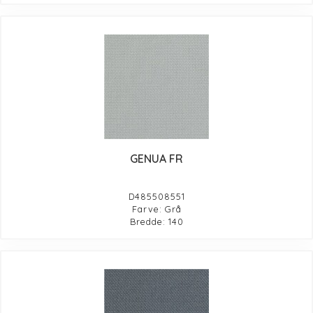
GENUA FR
D485508551
Farve: Grå
Bredde: 140