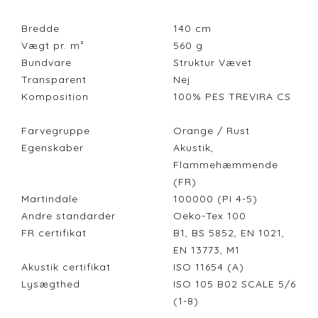
Bredde
140
cm
Vægt pr. m²
560
g
Bundvare
Struktur Vævet
Transparent
Nej
Komposition
100% PES TREVIRA CS
Farvegruppe
Orange / Rust
Egenskaber
Akustik,
Flammehæmmende
(FR)
Martindale
100000 (PI 4-5)
Andre standarder
Oeko-Tex 100
FR certifikat
B1, BS 5852, EN 1021,
EN 13773, M1
Akustik certifikat
ISO 11654 (A)
Lysægthed
ISO 105 B02 SCALE 5/6
(1-8)