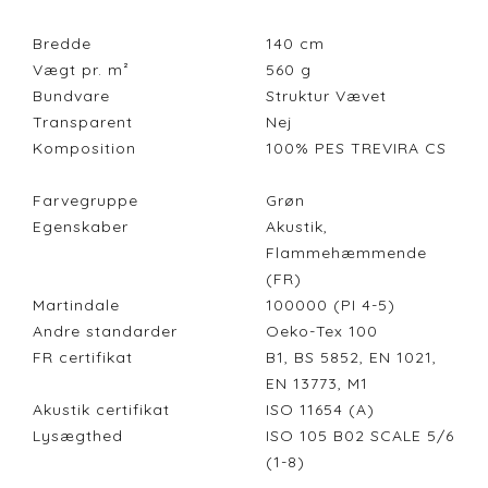
Bredde
140
cm
Vægt pr. m²
560
g
Bundvare
Struktur Vævet
Transparent
Nej
Komposition
100% PES TREVIRA CS
Farvegruppe
Grøn
Egenskaber
Akustik,
Flammehæmmende
(FR)
Martindale
100000 (PI 4-5)
Andre standarder
Oeko-Tex 100
FR certifikat
B1, BS 5852, EN 1021,
EN 13773, M1
Akustik certifikat
ISO 11654 (A)
Lysægthed
ISO 105 B02 SCALE 5/6
(1-8)