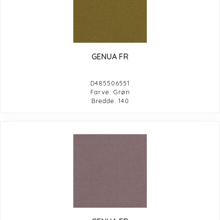
GENUA FR
D485506551
Farve: Grøn
Bredde: 140