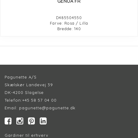
GENUA FR
D485504550
Farve: Rosa / Lilla
Bredde: 140
Pagunette A/S
Skælskør Landevej 39
DK-4200 Slagelse
Telefon:
+45 58 57 04 00
Email:
pagunette@pagunette.dk
Gardiner til erhverv