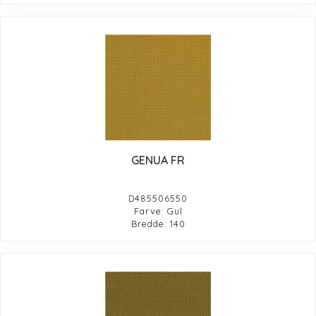
GENUA FR
D485506550
Farve: Gul
Bredde: 140