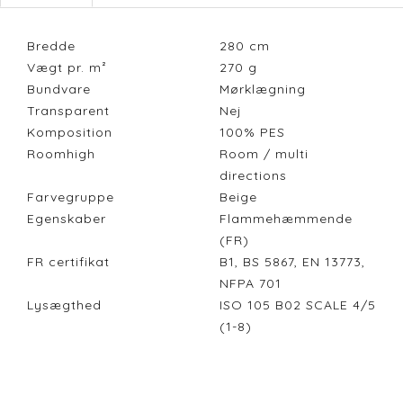
Bredde
280
cm
Vægt pr. m²
270
g
Bundvare
Mørklægning
Transparent
Nej
Komposition
100% PES
Roomhigh
Room / multi
directions
Farvegruppe
Beige
Egenskaber
Flammehæmmende
(FR)
FR certifikat
B1, BS 5867, EN 13773,
NFPA 701
Lysægthed
ISO 105 B02 SCALE 4/5
(1-8)