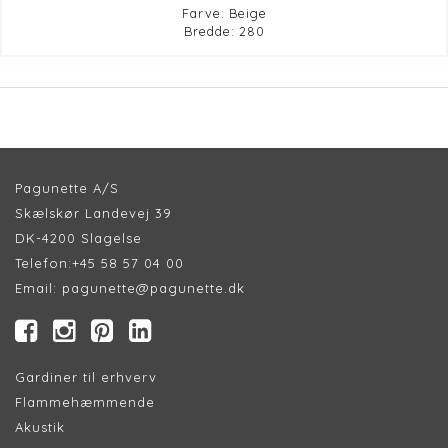
Farve: Beige
Bredde: 280
Pagunette A/S
Skælskør Landevej 39
DK-4200 Slagelse
Telefon:
+45 58 57 04 00
Email:
pagunette@pagunette.dk
Gardiner til erhverv
Flammehæmmende
Akustik