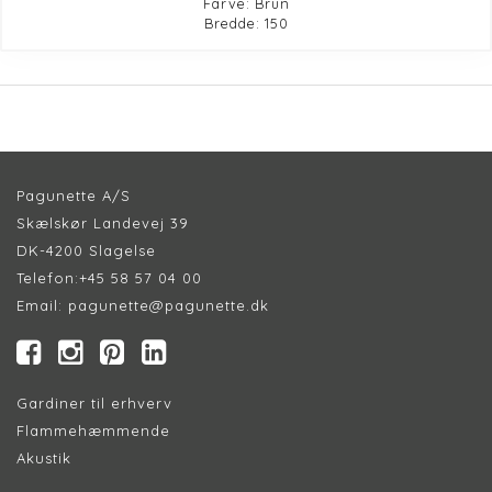
Farve: Brun
Bredde: 150
Pagunette A/S
Skælskør Landevej 39
DK-4200 Slagelse
Telefon:
+45 58 57 04 00
Email:
pagunette@pagunette.dk
Gardiner til erhverv
Flammehæmmende
Akustik