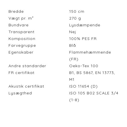
Bredde
150
cm
Vægt pr. m²
270
g
Bundvare
Lysdæmpende
Transparent
Nej
Komposition
100% PES FR
Farvegruppe
Blå
Egenskaber
Flammehæmmende
(FR)
Andre standarder
Oeko-Tex 100
FR certifikat
B1, BS 5867, EN 13773,
M1
Akustik certifikat
ISO 11654 (D)
Lysægthed
ISO 105 B02 SCALE 3/4
(1-8)