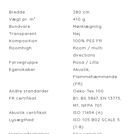
Bredde
280
cm
Vægt pr. m²
410
g
Bundvare
Mørklægning
Transparent
Nej
Komposition
100% PES FR
Roomhigh
Room / multi
directions
Farvegruppe
Rosa / Lilla
Egenskaber
Akustik,
Flammehæmmende
(FR)
Andre standarder
Oeko-Tex 100
FR certifikat
B1, BS 5867, EN 13773,
M1, NFPA 701
Akustik certifikat
ISO 11654 (A)
Lysægthed
ISO 105 B02 SCALE 5
(1-8)