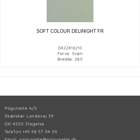
SOFT COLOUR DELINIGHT FR
D422816210
Farve: Grøn
Bredde: 280
Pagunette A/S
Skælskør Landevej 39
DK-4200 Slagelse
Telefon:
+45 58 57 04 00
Email:
pagunette@pagunette.dk