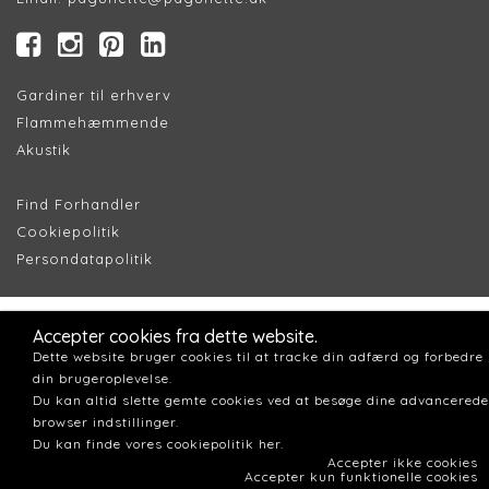
Gardiner til erhverv
Flammehæmmende
Akustik
Find Forhandler
Cookiepolitik
Persondatapolitik
Accepter cookies fra dette website.
Dette website bruger cookies til at tracke din adfærd og forbedre
din brugeroplevelse.
Du kan altid slette gemte cookies ved at besøge dine advancerede
browser indstillinger.
Du kan finde vores cookiepolitik her.
Accepter ikke cookies
Accepter kun funktionelle cookies