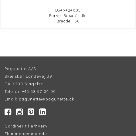
D349424005
Farve: Rosa / Lilla
Bredde: 150
Pagunette A/S
Skælskør Landevej 39
DK-4200 Slagelse
Telefon:
+45 58 57 04 00
Email:
pagunette@pagunette.dk
Gardiner til erhverv
Flammehæmmende