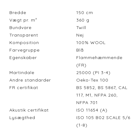
Bredde
150
cm
Vægt pr. m²
360
g
Bundvare
Twill
Transparent
Nej
Komposition
100% WOOL
Farvegruppe
Blå
Egenskaber
Flammehæmmende
(FR)
Martindale
25000 (PI 3-4)
Andre standarder
Oeko-Tex 100
FR certifikat
BS 5852, BS 5867, CAL
117, M1, NFPA 260,
NFPA 701
Akustik certifikat
ISO 11654 (A)
Lysægthed
ISO 105 B02 SCALE 5/6
(1-8)