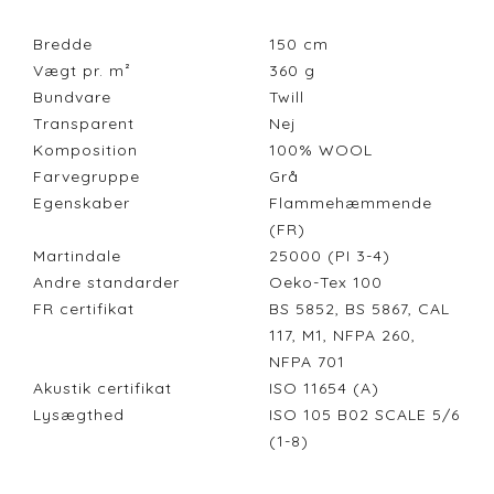
Bredde
150
cm
Vægt pr. m²
360
g
Bundvare
Twill
Transparent
Nej
Komposition
100% WOOL
Farvegruppe
Grå
Egenskaber
Flammehæmmende
(FR)
Martindale
25000 (PI 3-4)
Andre standarder
Oeko-Tex 100
FR certifikat
BS 5852, BS 5867, CAL
117, M1, NFPA 260,
NFPA 701
Akustik certifikat
ISO 11654 (A)
Lysægthed
ISO 105 B02 SCALE 5/6
(1-8)