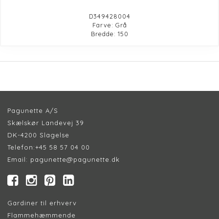
D349428004
Farve: Grå
Bredde: 150
Pagunette A/S
Skælskør Landevej 39
DK-4200 Slagelse
Telefon:
+45 58 57 04 00
Email:
pagunette@pagunette.dk
Gardiner til erhverv
Flammehæmmende