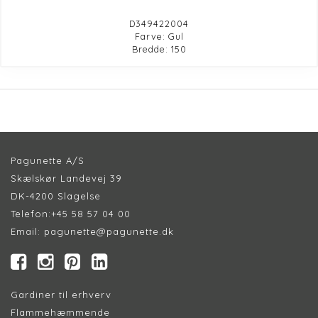
D349422004
Farve: Gul
Bredde: 150
Pagunette A/S
Skælskør Landevej 39
DK-4200 Slagelse
Telefon:
+45 58 57 04 00
Email:
pagunette@pagunette.dk
Gardiner til erhverv
Flammehæmmende