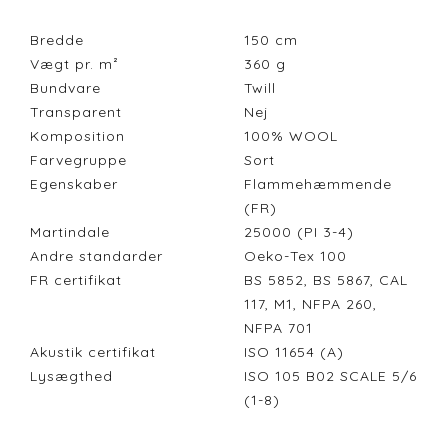
Bredde
150
cm
Vægt pr. m²
360
g
Bundvare
Twill
Transparent
Nej
Komposition
100% WOOL
Farvegruppe
Sort
Egenskaber
Flammehæmmende
(FR)
Martindale
25000 (PI 3-4)
Andre standarder
Oeko-Tex 100
FR certifikat
BS 5852, BS 5867, CAL
117, M1, NFPA 260,
NFPA 701
Akustik certifikat
ISO 11654 (A)
Lysægthed
ISO 105 B02 SCALE 5/6
(1-8)